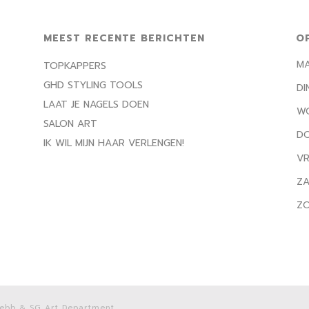
MEEST RECENTE BERICHTEN
O
M
TOPKAPPERS
GHD STYLING TOOLS
DI
LAAT JE NAGELS DOEN
W
SALON ART
D
IK WIL MIJN HAAR VERLENGEN!
VR
ZA
Z
ebb
& SG Art Department.