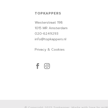
TOPKAPPERS
Westerstraat 198
1015 MR Amsterdam
020-6249293
info@topkappers.nl
Privacy & Cookies
© Copyright 2025 Topkapper. Made with love by
miW